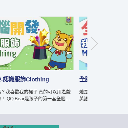
開發-好吃的水果Fruit
全腦開發-水族館A
歡蘋果嗎？ 真的可以用遊戲玩出英語力！
聖誕節是幾月呢 
 Bear是孩子的第一套全腦開發英語教材，B
用遊戲玩出英語力！ QQ Bear是孩子的
色色 (2)Fruit好吃的水
全腦開發英語教材，C系列包含 
的烘焙店食物 (2)Party生日派對 (3)Months認識
月份 (4)At the Doctor's生病怎麼辦 (5)Nature千
相關單字與實用生活短句，都是零基礎可
變萬化的大自然，