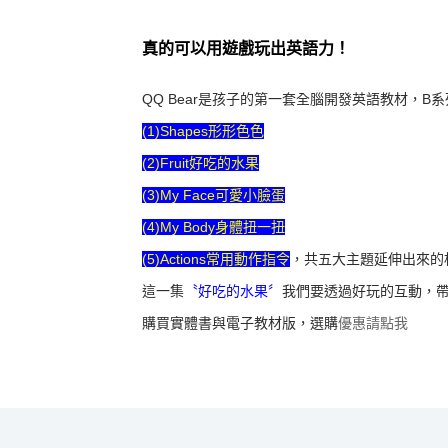
真的可以用遊戲玩出英語力！
QQ Bear是孩子的第一套全腦開發英語教材，B
(1)Shapes形形色色
(2)Fruit好吃的水果
(3)My Face可愛小臉蛋
(4)My Body身體扭一扭
(5)Actions常用動作指令
，共五大主題延伸出來的
這一集
〝好吃的水果〞
我們要透過好玩的互動，
購買實體書與電子教材版，選購
優惠請點我