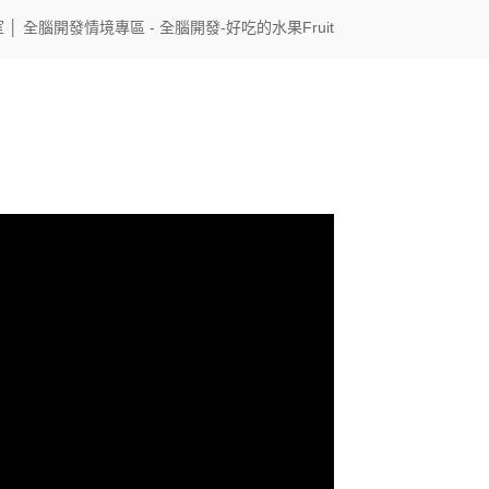
室
│
全腦開發情境專區
- 全腦開發-好吃的水果Fruit