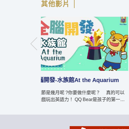
其他影片
hing
全腦開發-我的家庭成員My Famil
 真的可以用遊戲
她是我媽媽！她很漂亮！ 真的可以用遊戲
英語力！ QQ Bear是孩子的第一套全腦開發英
語教材，C系列包含 (1)At the Zoo好玩的動物園
(2)My Family我的家庭成員 (3)Feelings喜怒哀
樂感覺表達 (4)Weather and Seasons天氣與季
，共五大主題延伸出來
節 (5)Maeltime開飯囉，共五大主題延伸出來的