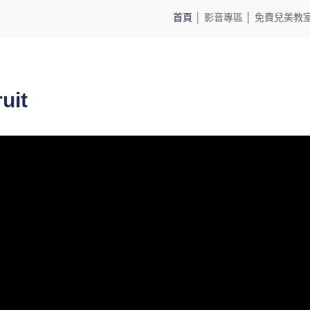
首頁
│
影音專區
│
免費兒美教
it