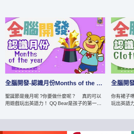
y
全腦開發-認識動物Animals
全腦
玩出
狗狗的英文怎麼說？ 真的可以用遊戲玩出英語
你喜
力！ QQ Bear是孩子的第一套全腦開發英語教
QQ
材，A系列包含 (1)Good Morning打招呼 (2)At
系列包含 (1)Shapes形形
School上學趣 (3)What Is It?這是什麼?
果 (3)My Face可愛小臉蛋 (4)My Body身體扭一
(4)Animals可愛的動物 (5)Colors五彩繽紛的顏
扭 (5)Actions常用動作指令，共五大主題延伸出
色，共五大主題延伸出來的相關單字與實用生
來的