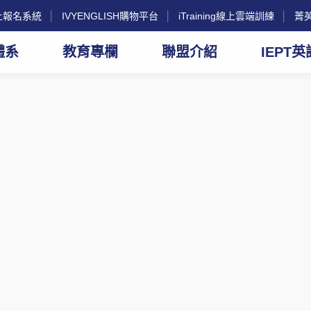
g線上報名系統
│
IVYENGLISH購物平台
│
iTraining線上雲端訓練
│
菁
體系
教育專欄
聯盟介紹
IEPT