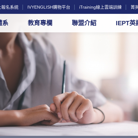
g線上報名系統
│
IVYENGLISH購物平台
│
iTraining線上雲端訓練
│
菁
體系
教育專欄
聯盟介紹
IEPT