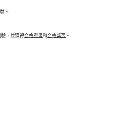
測驗。
測驗，並獲得
合格證書
和
合格獎盃
。