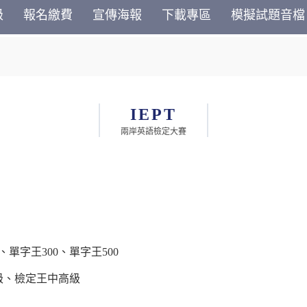
級
報名繳費
宣傳海報
下載專區
模擬試題音檔
IEPT
兩岸英語檢定大賽
、單字王300、單字王500
級、檢定王中高級