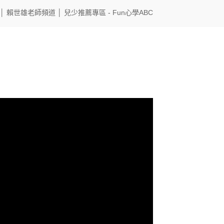
│
賴世雄老師頻道
│
兒少推薦專區
- Fun心學ABC