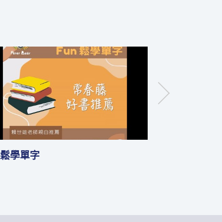
何幫助孩子學好發音
勇闖單字王Ap
由賴老師與兒美教學經驗豐富的Nina老師
密