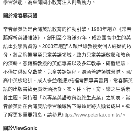
學習潛能，為臺灣國小教育注入創新動力。
關於常春藤英語
常春藤英語是台灣英語教育的推動引擎，1988年創立《常春
藤解析英語雜誌》，創刊至今將滿37年，成為國高中生的英
語重要學習資源。2003年創辦人賴世雄教授受個人經歷的啟
發，將品牌擴展至兒童美語領域，致力兒童美語啟蒙和教育
的深耕。憑藉賴教授的英語專業以及多年教學、研發經驗，
不僅提供幼兒啟蒙、兒童美語課程，還涵蓋跨領域營隊、國/
高中英檢培訓、成人多益/雅思/托福考照專業書籍，常春藤英
語的出版書籍更廣泛涵括食、衣、住、行、育、樂之生活素
養主題。秉持著「以專業英語教育為終生志業」之初衷，常
春藤英語在台灣雙語學習領域留下深遠足跡與顯著成果。欲
了解更多重要訊息，請參見
https://www.peterlai.com.tw/
。
關於
ViewSonic