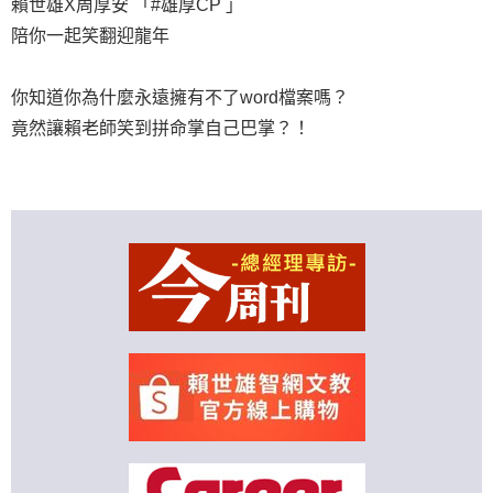
賴世雄X周厚安 「#雄厚CP 」
陪你一起笑翻迎龍年
你知道你為什麼永遠擁有不了word檔案嗎？
竟然讓賴老師笑到拼命掌自己巴掌？！