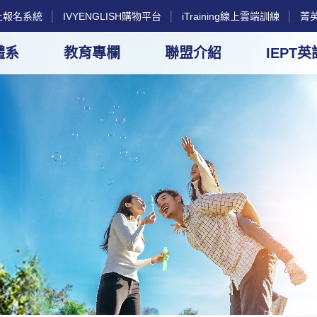
g線上報名系統
│
IVYENGLISH購物平台
│
iTraining線上雲端訓練
│
菁
體系
教育專欄
聯盟介紹
IEPT