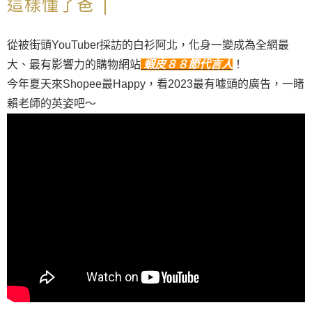
這樣懂了爸
從被街頭YouTuber採訪的白衫阿北，化身一變成為全網最
大、最有影響力的購物網站
蝦皮８８節代言人
！
今年夏天來Shopee最Happy，看2023最有噱頭的廣告，一睹
賴老師的英姿吧～