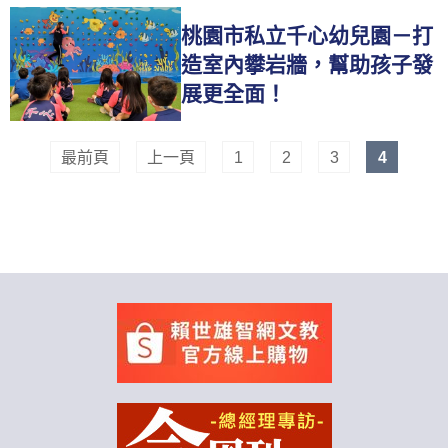
桃園市私立千心幼兒園－打
造室內攀岩牆，幫助孩子發
展更全面！
最前頁
上一頁
1
2
3
4