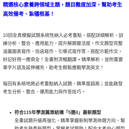
精選核心素養跨領域主題，題目難度加深，幫助考生
高效備考、紮穩根基！
10回全真模擬試題系統性納入必考重點，搭配詳細解析，訓
練分析、整合、應用能力，提升解題靈活度。
作文題型完整
涵蓋圖表寫作、信函寫作、引導式寫作等，搭配示範作文，
好記好用一應俱全！全書附流暢翻譯 + 精準解析，並附重要
單字片語及延伸補充，助考生輕鬆應戰學測英文！
每回有系統地將必考重點納入試題，精準度超高；並能啟發
考生分析、整合、運用能力與作答技巧。
符合115年學測篇章結構「5選4」最新題型
全書試題升級再強化，精準掌握新制學測命題方向，幫
助考生熟悉新題型，掌握考試趨勢！配合大考中心題型