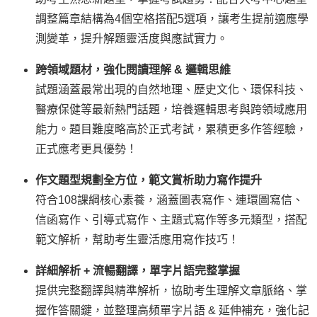
調整篇章結構為4個空格搭配5選項，讓考生提前適應學
測變革，提升解題靈活度與應試實力。
跨領域題材，強化閱讀理解 & 邏輯思維
試題涵蓋最常出現的自然地理、歷史文化、環保科技、
醫療保健等最新熱門話題，培養邏輯思考與跨領域應用
能力。題目難度略高於正式考試，累積更多作答經驗，
正式應考更具優勢！
作文題型規劃全方位，範文賞析助力寫作提升
符合108課綱核心素養，涵蓋圖表寫作、連環圖寫信、
信函寫作、引導式寫作、主題式寫作等多元類型，搭配
範文解析，幫助考生靈活應用寫作技巧！
詳細解析 + 流暢翻譯，單字片語完整掌握
提供完整翻譯與精準解析，協助考生理解文章脈絡、掌
握作答關鍵，並整理高頻單字片語 & 延伸補充，強化記