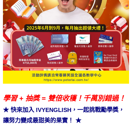
學習 + 抽獎 = 雙倍收穫！千萬別錯過！
★ 快來加入 IVYENGLISH，一起挑戰勵學獎，
讓努力變成最甜美的果實！ ★