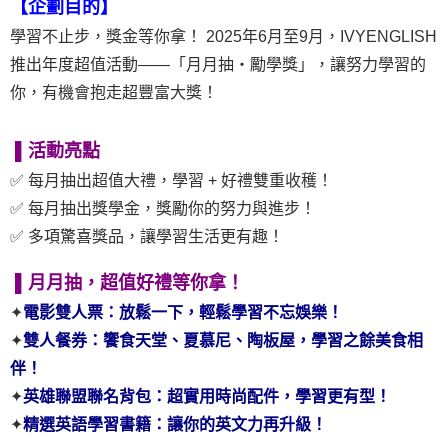
【企劃目的】
學習不止步，獎金等你拿！ 2025年6月至9月，IVYENGLISH
推出年度超值活動——「月月抽・勵學獎」，讓努力學習的
你，有機會抱走超豐富大獎！
▌
活動亮點
✅ 每月抽出超值大禮，學習 + 好禮雙重收穫！
✅
每月抽出獎
學金，獎勵你的努力與進步！
✅ 多項驚喜獎品，讓學習生活更有趣！
▌月月抽，超值好禮等你拿！
✦
電影雙人票：放鬆一下，輕鬆學習不忘娛樂！
✦
雙人餐券：饗食天堂、夏慕尼、陶板屋，學習之餘美食相
伴！
✦
英雄聯盟聯名背包：超實用時尚配件，學習更有型！
✦
精選英語學習書籍：讓你的英文力再升級！