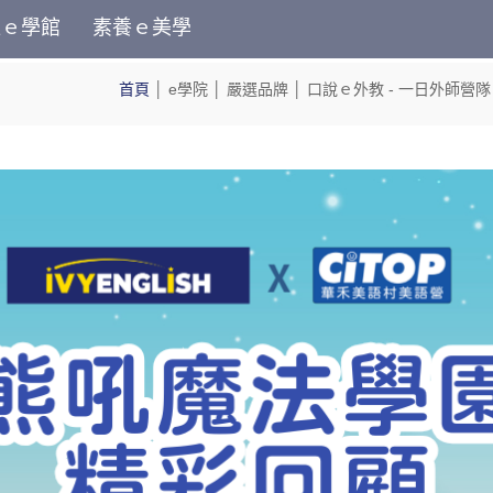
位ｅ學館
素養ｅ美學
首頁
│
e學院
│
嚴選品牌
│
口說ｅ外教
- 一日外師營