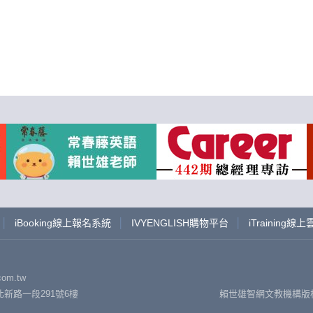
│
iBooking線上報名系統
│
IVYENGLISH購物平台
│
iTraining線
om.tw
新路一段291號6樓
賴世雄智網文教機構版