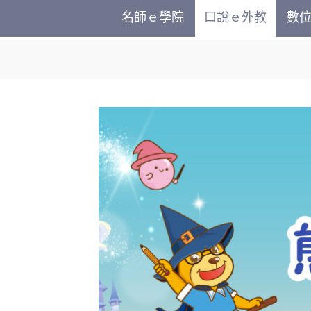
名師ｅ學院
口說ｅ外教
數