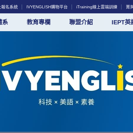
g線上報名系統
│
IVYENGLISH購物平台
│
iTraining線上雲端訓練
│
菁
體系
教育專欄
聯盟介紹
IEPT