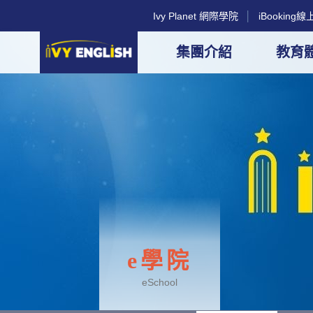
Ivy Planet 網際學院
│
iBookin
集團介紹
教育
e學院
eSchool