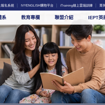
g線上報名系統
│
IVYENGLISH購物平台
│
iTraining線上雲端訓練
│
菁
體系
教育專欄
聯盟介紹
IEPT